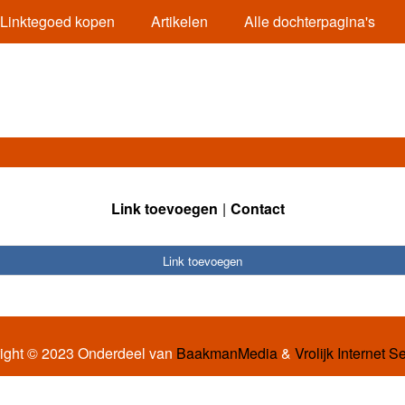
Linktegoed kopen
Artikelen
Alle dochterpagina's
Link toevoegen
Contact
Link toevoegen
ight © 2023 Onderdeel van
BaakmanMedia
&
Vrolijk Internet S