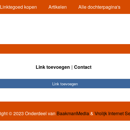
Linktegoed kopen
Artikelen
Alle dochterpagina's
Link toevoegen
Contact
Link toevoegen
ight © 2023 Onderdeel van
BaakmanMedia
&
Vrolijk Internet S