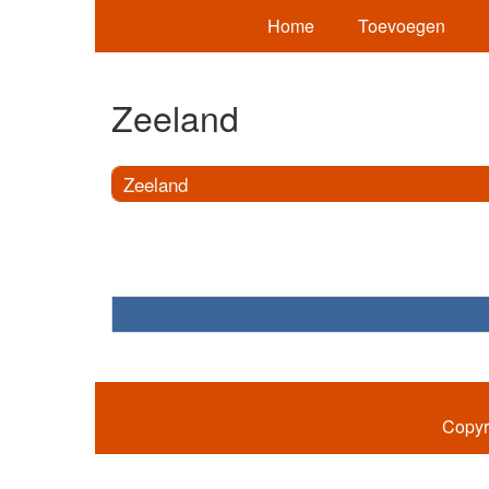
Home
Toevoegen
Zeeland
Zeeland
Copyr