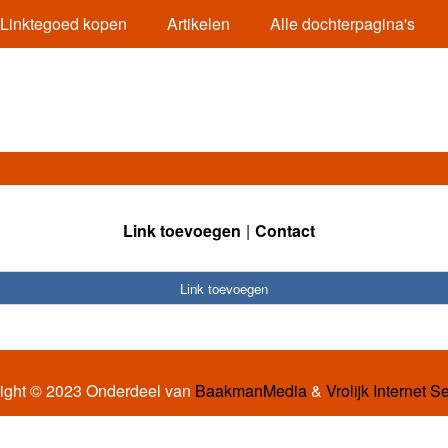
Linktegoed kopen
Artikelen
Alle dochterpagina's
Link toevoegen
Contact
Link toevoegen
ight © 2023 Onderdeel van
BaakmanMedia
&
Vrolijk Internet S